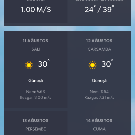
°
°
1.00 M/S
24
/ 39
11 AĞUSTOS
12 AĞUSTOS
SALI
ÇARŞAMBA
°
°
30
30
Güneşli
Güneşli
Nem: %63
Nem: %64
Rüzgar: 8.00 m/s
Rüzgar: 7.31 m/s
13 AĞUSTOS
14 AĞUSTOS
PERŞEMBE
CUMA