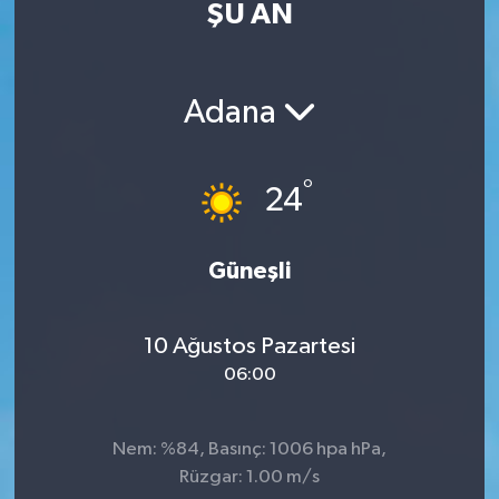
ŞU AN
İletişim
Adana
°
24
Güneşli
10 Ağustos Pazartesi
06:00
Nem: %84, Basınç: 1006 hpa hPa,
Rüzgar: 1.00 m/s