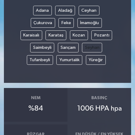
Adana
Aladağ
Ceyhan
Çukurova
Feke
İmamoğlu
Karaisalı
Karataş
Kozan
Pozantı
Saimbeyli
Sarıçam
Seyhan
Tufanbeyli
Yumurtalık
Yüreğir
NEM
BASINÇ
%84
1006 HPA
hpa
RÜZGAR
EN DÜŞÜK / EN YÜKSEK