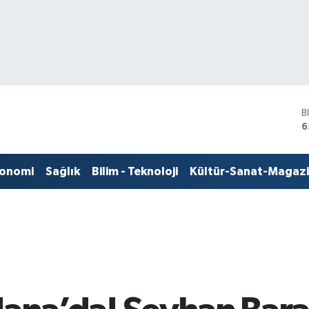
B
6
D
4
E
onomi
Sağlık
Bilim - Teknoloji
Kültür-Sanat-Magaz
5
S
6
G
6
B
1