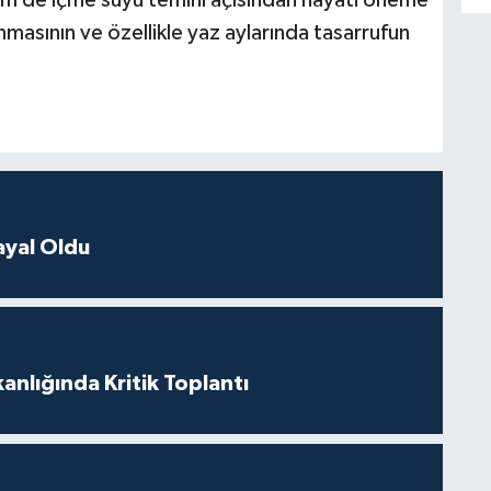
m de içme suyu temini açısından hayati öneme
nmasının ve özellikle yaz aylarında tasarrufun
ayal Oldu
anlığında Kritik Toplantı