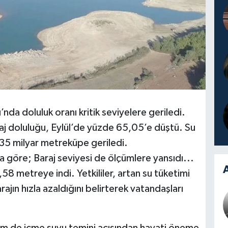
nda doluluk oranı kritik seviyelere geriledi.
j doluluğu, Eylül’de yüzde 65,05’e düştü. Su
35 milyar metreküpe geriledi.
na göre; Baraj seviyesi de ölçümlere yansıdı...
A
8 metreye indi. Yetkililer, artan su tüketimi
ajın hızla azaldığını belirterek vatandaşları