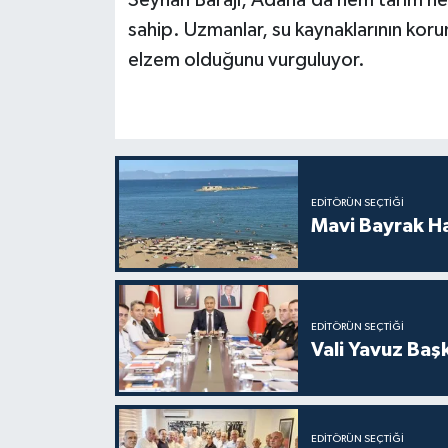
Seyhan Barajı, Adana’da hem tarım he
sahip. Uzmanlar, su kaynaklarının koru
elzem olduğunu vurguluyor.
EDITÖRÜN SEÇTIĞI
Mavi Bayrak H
EDITÖRÜN SEÇTIĞI
Vali Yavuz Başk
EDITÖRÜN SEÇTIĞI