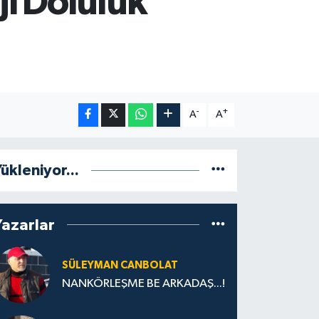
jı Doluluk
-
+
A
A
ükleniyor...
Yazarlar
SÜLEYMAN CANBOLAT
NANKÖRLEŞME BE ARKADAŞ...!