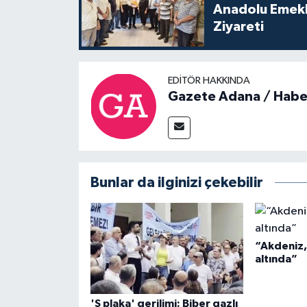
Anadolu Emekl
Ziyareti
EDITÖR HAKKINDA
Gazete Adana / Habe
Bunlar da ilginizi çekebilir
“Akdeniz, 
altında”
'S plaka' gerilimi: Biber gazlı