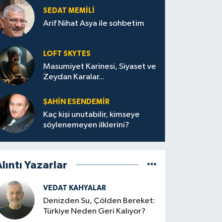
SEDAT MEMILI
Arif Nihat Asya ile sohbetim
LOFT SKYTES
Masumiyet Karinesi, Siyaset ve
Zeydan Karalar...
ŞAHIN ESENDEMIR
Kaç kişi unutabilir, kimseye
söylenemeyen ilklerini?
lıntı Yazarlar
VEDAT KAHYALAR
Denizden Su, Çölden Bereket:
Türkiye Neden Geri Kalıyor?