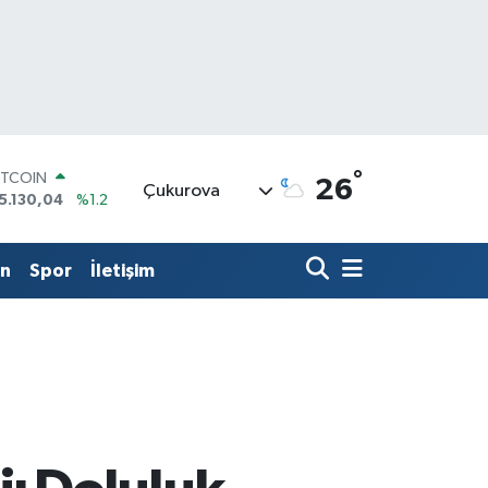
ITCOIN
°
26
5.130,04
%1.2
Çukurova
OLAR
7,7106
%0.17
URO
in
Spor
İletişim
5,1652
%0.27
TERLİN
4,4046
%0.35
RAM ALTIN
648.99
%2.59
İST100
3.773
%-19