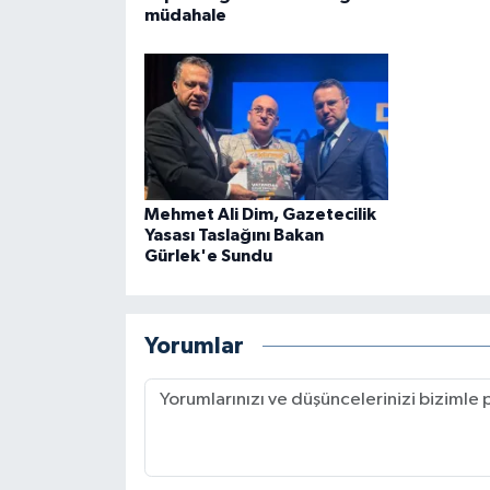
müdahale
Mehmet Ali Dim, Gazetecilik
Yasası Taslağını Bakan
Gürlek'e Sundu
Yorumlar