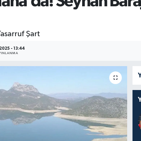
dana’da! Seyhan Bara
asarruf Şart
.2025 - 13:44
YINLANMA
Y