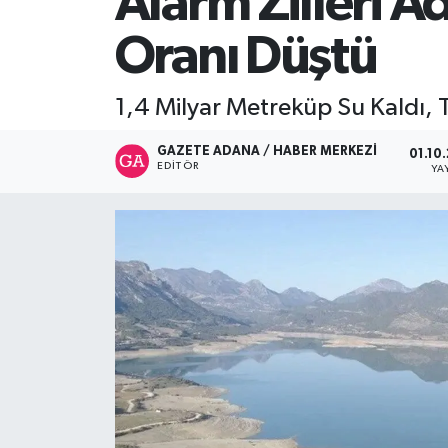
Alarm Zilleri A
İletişim
Oranı Düştü
1,4 Milyar Metreküp Su Kaldı, T
GAZETE ADANA / HABER MERKEZI
01.10
EDITÖR
YA