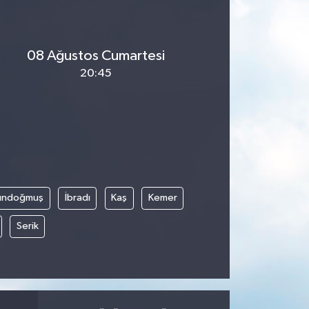
08 Ağustos Cumartesi
20:45
ündoğmuş
İbradı
Kaş
Kemer
Serik