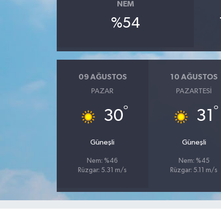
NEM
%54
09 AĞUSTOS
10 AĞUSTOS
PAZAR
PAZARTESI
°
°
30
31
Güneşli
Güneşli
Nem: %46
Nem: %45
Rüzgar: 5.31 m/s
Rüzgar: 5.11 m/s