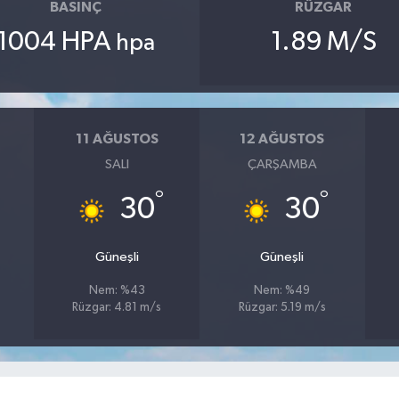
BASINÇ
RÜZGAR
1004 HPA
1.89 M/S
hpa
11 AĞUSTOS
12 AĞUSTOS
SALI
ÇARŞAMBA
°
°
30
30
Güneşli
Güneşli
Nem: %43
Nem: %49
Rüzgar: 4.81 m/s
Rüzgar: 5.19 m/s