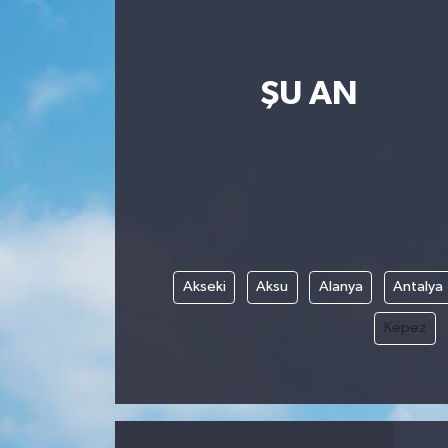
İletişim
ŞU AN
Akseki
Aksu
Alanya
Antalya
Kepez