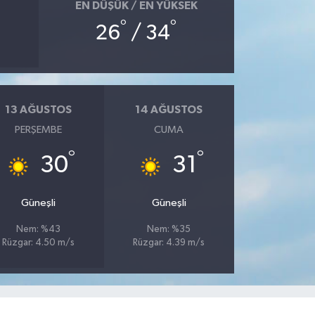
EN DÜŞÜK / EN YÜKSEK
°
°
26
/ 34
13 AĞUSTOS
14 AĞUSTOS
PERŞEMBE
CUMA
°
°
30
31
Güneşli
Güneşli
Nem: %43
Nem: %35
Rüzgar: 4.50 m/s
Rüzgar: 4.39 m/s