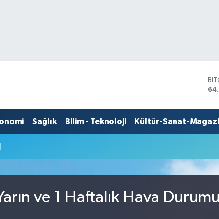
BI
64
DO
47
EU
onomi
Sağlık
Bilim - Teknoloji
Kültür-Sanat-Magaz
55
ST
u
64,
GR
66
Bİ
13.
arın ve 1 Haftalık Hava Durum