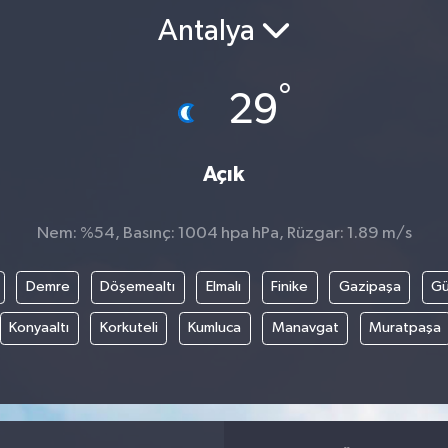
Antalya
°
29
Açık
Nem: %54, Basınç: 1004 hpa hPa, Rüzgar: 1.89 m/s
Demre
Döşemealtı
Elmalı
Finike
Gazipaşa
G
Konyaaltı
Korkuteli
Kumluca
Manavgat
Muratpaşa