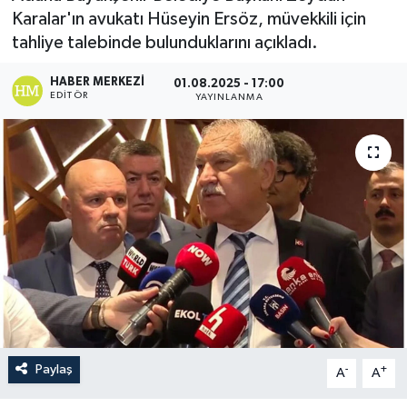
Karalar'ın avukatı Hüseyin Ersöz, müvekkili için
İletişim
tahliye talebinde bulunduklarını açıkladı.
HABER MERKEZI
01.08.2025 - 17:00
EDITÖR
YAYINLANMA
Paylaş
-
+
A
A