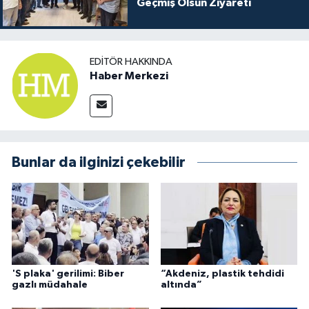
Geçmiş Olsun Ziyareti
EDITÖR HAKKINDA
Haber Merkezi
Bunlar da ilginizi çekebilir
'S plaka' gerilimi: Biber
“Akdeniz, plastik tehdidi
gazlı müdahale
altında”