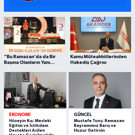
“Bu Ramazan’da da Bir
Kamu Müteahhitlerinden
Başına Olanların Yanı
Hakediş Çağrısı
Başındayız”
EKONOMI
GÜNCEL
Hüseyin Kış: Mesleki
Mustafa Tunç: Ramazan
Eğitim ve İstihdam
Bayramımız Barış ve
Destekleri Acilen
Huzur Getirsin