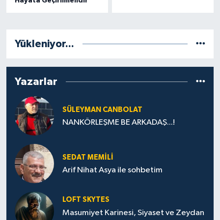
Hayata Geçirilmelidir
Yükleniyor...
Yazarlar
SÜLEYMAN CANBOLAT
NANKÖRLEŞME BE ARKADAŞ...!
SEDAT MEMILI
Arif Nihat Asya ile sohbetim
LOFT SKYTES
Masumiyet Karinesi, Siyaset ve Zeydan