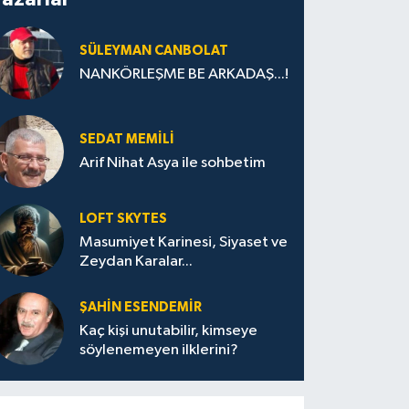
SÜLEYMAN CANBOLAT
NANKÖRLEŞME BE ARKADAŞ...!
SEDAT MEMILI
Arif Nihat Asya ile sohbetim
LOFT SKYTES
Masumiyet Karinesi, Siyaset ve
Zeydan Karalar...
SB’de Sanayi ve Üniversite iş birli
ŞAHIN ESENDEMIR
Kaç kişi unutabilir, kimseye
söylenemeyen ilklerini?