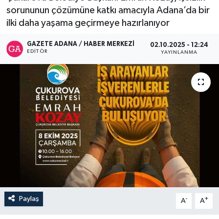
sorununun çözümüne katkı amacıyla Adana’da bir
İletişim
ilki daha yaşama geçirmeye hazırlanıyor
GAZETE ADANA / HABER MERKEZI
02.10.2025 - 12:24
EDITÖR
YAYINLANMA
Paylaş
-
+
A
A