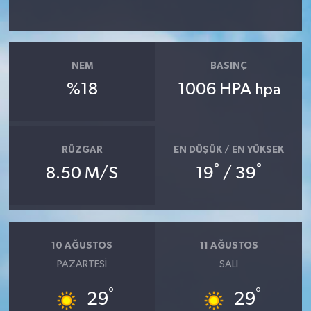
NEM
BASINÇ
%18
1006 HPA
hpa
RÜZGAR
EN DÜŞÜK / EN YÜKSEK
°
°
8.50 M/S
19
/ 39
10 AĞUSTOS
11 AĞUSTOS
PAZARTESI
SALI
°
°
29
29