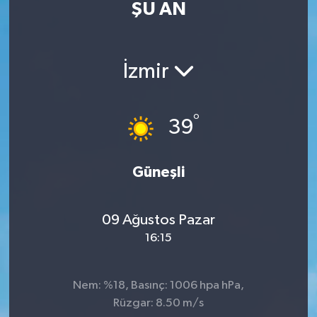
ŞU AN
İletişim
İzmir
°
39
Güneşli
09 Ağustos Pazar
16:15
Nem: %18, Basınç: 1006 hpa hPa,
Rüzgar: 8.50 m/s