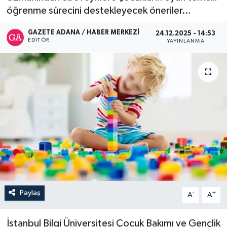
öğrenme sürecini destekleyecek öneriler…
İletişim
GAZETE ADANA / HABER MERKEZI
24.12.2025 - 14:53
EDITÖR
YAYINLANMA
Paylaş
-
+
A
A
İstanbul Bilgi Üniversitesi Çocuk Bakımı ve Gençlik