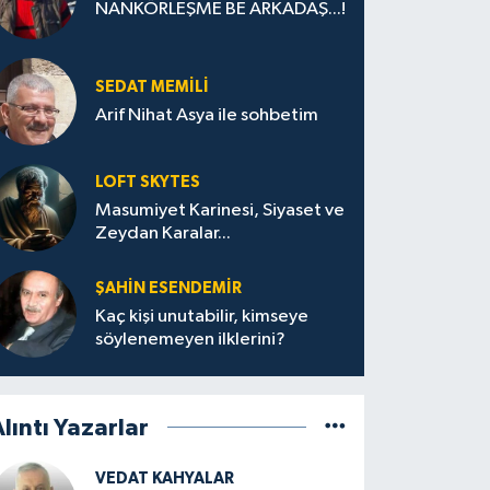
NANKÖRLEŞME BE ARKADAŞ...!
SEDAT MEMILI
Arif Nihat Asya ile sohbetim
LOFT SKYTES
Masumiyet Karinesi, Siyaset ve
Zeydan Karalar...
ŞAHIN ESENDEMIR
Kaç kişi unutabilir, kimseye
söylenemeyen ilklerini?
lıntı Yazarlar
VEDAT KAHYALAR