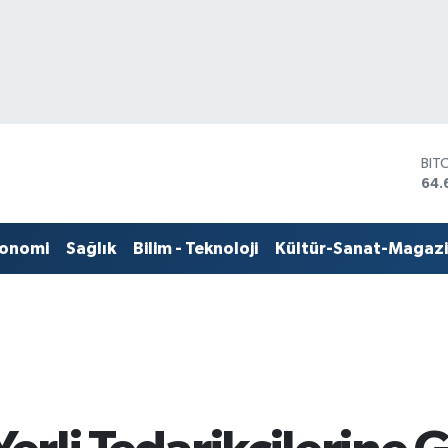
DO
47,
EU
55,
STE
onomi
Sağlık
Bilim - Teknoloji
Kültür-Sanat-Magaz
64,
GRA
651
BİS
13.
BIT
64.