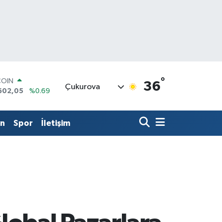
°
LAR
36
Çukurova
5986
%0.06
RO
0700
%0.1
RLİN
in
Spor
İletişim
2438
%0.21
M ALTIN
8.23
%0.39
T100
768
%48
COIN
602,05
%0.69