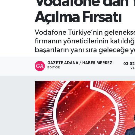
Vodafone’dan Ye
İletişim
Açılma Fırsatı
Vodafone Türkiye’nin geleneksel
firmanın yöneticilerinin katıldı
başarıların yanı sıra geleceğe yö
GAZETE ADANA / HABER MERKEZI
03.02
EDITÖR
Y