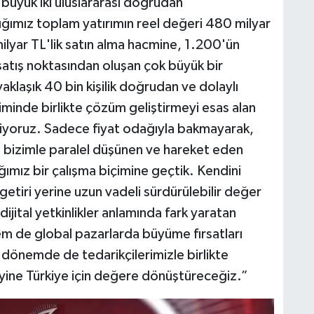
büyük iki uluslararası doğrudan
tığımız toplam yatırımın reel değeri 480 milyar
lyar TL'lik satın alma hacmine, 1.200'ün
satış noktasından oluşan çok büyük bir
klaşık 40 bin kişilik doğrudan ve dolaylı
iminde birlikte çözüm geliştirmeyi esas alan
riyoruz. Sadece fiyat odağıyla bakmayarak,
 bizimle paralel düşünen ve hareket eden
ığımız bir çalışma biçimine geçtik. Kendini
etiri yerine uzun vadeli sürdürülebilir değer
ijital yetkinlikler anlamında fark yaratan
em de global pazarlarda büyüme fırsatları
önemde de tedarikçilerimizle birlikte
 yine Türkiye için değere dönüştüreceğiz.”