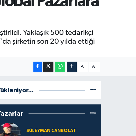
lobal Pazarlara
irildi. Yaklaşık 500 tedarikçi
da şirketin son 20 yılda ettiği
-
+
A
A
ükleniyor...
Yazarlar
SÜLEYMAN CANBOLAT