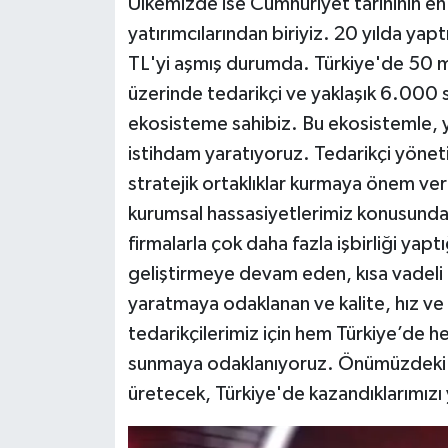
Ülkemizde ise Cumhuriyet tarihinin en 
yatırımcılarından biriyiz. 20 yılda yap
TL'yi aşmış durumda. Türkiye'de 50 mi
üzerinde tedarikçi ve yaklaşık 6.000 
ekosisteme sahibiz. Bu ekosistemle, ya
istihdam yaratıyoruz. Tedarikçi yönet
stratejik ortaklıklar kurmaya önem ve
kurumsal hassasiyetlerimiz konusunda
firmalarla çok daha fazla işbirliği yapt
geliştirmeye devam eden, kısa vadeli g
yaratmaya odaklanan ve kalite, hız ve d
tedarikçilerimiz için hem Türkiye’de h
sunmaya odaklanıyoruz. Önümüzdeki d
üretecek, Türkiye'de kazandıklarımızı