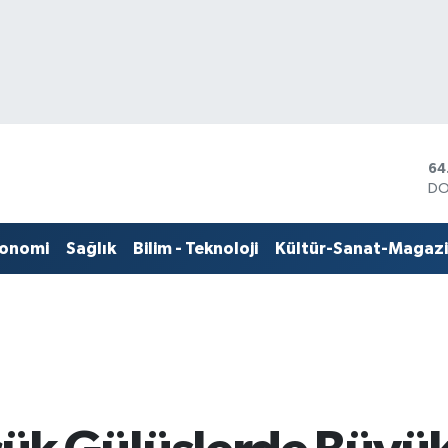
DO
47
EU
55
ST
onomi
Sağlık
Bilim - Teknoloji
Kültür-Sanat-Magaz
64
GR
65
Bİ
13
BI
64