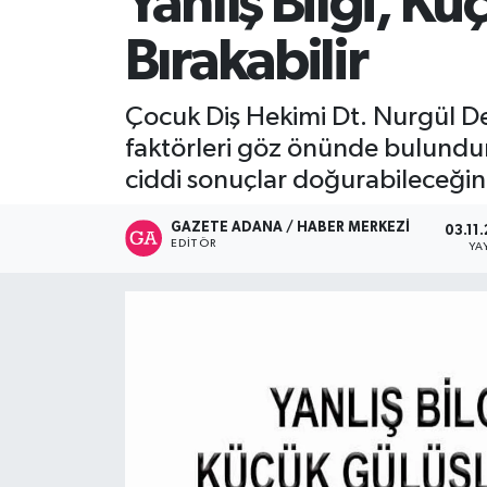
Yanlış Bilgi, K
İletişim
Bırakabilir
Çocuk Diş Hekimi Dt. Nurgül Dem
faktörleri göz önünde bulunduru
ciddi sonuçlar doğurabileceğin
GAZETE ADANA / HABER MERKEZI
03.11
EDITÖR
YA