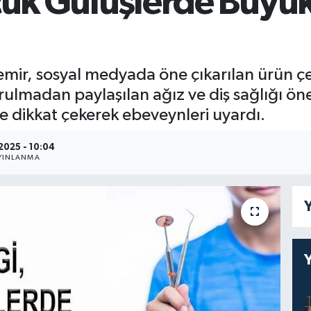
üçük Gülüşlerde Büyü
ir, sosyal medyada öne çıkarılan ürün çeşit
lmadan paylaşılan ağız ve diş sağlığı öner
e dikkat çekerek ebeveynleri uyardı.
.2025 - 10:04
YINLANMA
Y