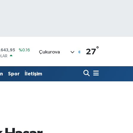
°
LAR
27
Çukurova
,6006
%0.06
RO
,0250
%0.02
ERLİN
in
Spor
İletişim
,2398
%0.2
AM ALTIN
00.87
%0.12
ST100
.799
%70
TCOIN
.643,95
%0.16