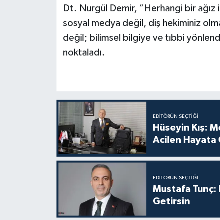
Dt. Nurgül Demir, “Herhangi bir ağız i
sosyal medya değil, diş hekiminiz ol
değil; bilimsel bilgiye ve tıbbi yönle
noktaladı.
EDITÖRÜN SEÇTIĞI
Hüseyin Kış: Mesleki Eğitim ve İstihdam Destekleri
Acilen Hayata 
EDITÖRÜN SEÇTIĞI
Mustafa Tunç:
Getirsin