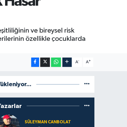
k Hasar
liliğinin ve bireysel risk
ilerinin özellikle çocuklarda
-
+
A
A
ükleniyor...
Yazarlar
SÜLEYMAN CANBOLAT