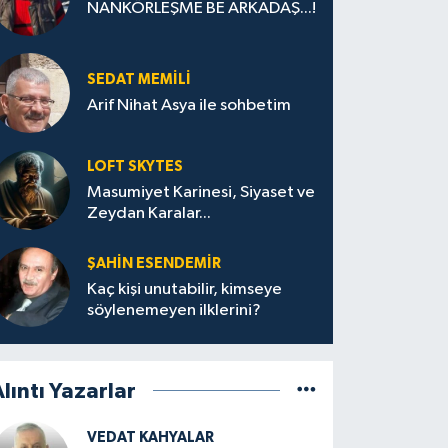
NANKÖRLEŞME BE ARKADAŞ...!
SEDAT MEMILI
Arif Nihat Asya ile sohbetim
LOFT SKYTES
Masumiyet Karinesi, Siyaset ve
Zeydan Karalar...
ŞAHIN ESENDEMIR
Kaç kişi unutabilir, kimseye
söylenemeyen ilklerini?
lıntı Yazarlar
VEDAT KAHYALAR