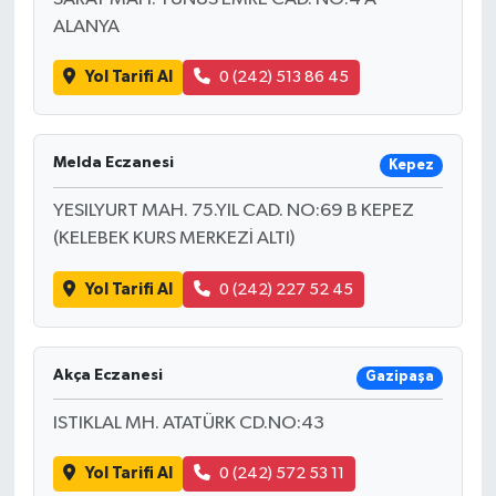
ALANYA
Yol Tarifi Al
0 (242) 513 86 45
Melda Eczanesi
Kepez
YESILYURT MAH. 75.YIL CAD. NO:69 B KEPEZ
(KELEBEK KURS MERKEZİ ALTI)
Yol Tarifi Al
0 (242) 227 52 45
Akça Eczanesi
Gazipaşa
ISTIKLAL MH. ATATÜRK CD.NO:43
Yol Tarifi Al
0 (242) 572 53 11