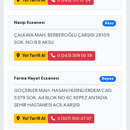
Yol Tarifi Al
0 (242) 511 57 24
Nasip Eczanesi
Aksu
ÇALKAYA MAH. BERBEROĞLU ÇARŞISI 28109
SOK. NO:8 8 AKSU
Yol Tarifi Al
0 (545) 509 00 59
Farma Hayat Eczanesi
Kepez
GÖÇERLER MAH. HASAN HÜSNÜ ERDEM CAD.
5379 SOK. A4 BLOK NO 6C KEPEZ ANTALYA
ŞEHİR HASTANESİ ACİL KARŞISI
Yol Tarifi Al
0 (507) 500 47 07