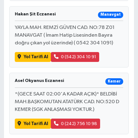
Hakan Şit Eczanesi
Manavgat
YAYLA MAH. REMZİ GÜVEN CAD. NO:78 Z01
MANAVGAT ( İmam Hatip Lisesinden Bayıra
doğru çıkan yol üzerinde) ( 0542 304 1091)
Yol Tarifi Al
0 (542) 304 10 91
Asel Okyanus Eczanesi
Kemer
*(GECE SAAT 02:00'A KADAR AÇIK)* BELDİBİ
MAH.BAŞKOMUTAN ATATÜRK CAD. NO:520 D
KEMER (SGK ANLAŞMASI YOKTUR.)
Yol Tarifi Al
0 (242) 756 10 98