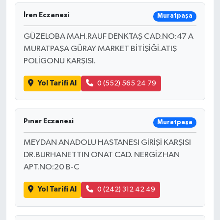
İren Eczanesi
Muratpaşa
GÜZELOBA MAH.RAUF DENKTAŞ CAD.NO:47 A
MURATPAŞA GÜRAY MARKET BİTİŞİĞİ.ATIŞ
POLİGONU KARŞISI.
Yol Tarifi Al
0 (552) 565 24 79
Pınar Eczanesi
Muratpaşa
MEYDAN ANADOLU HASTANESI GİRİŞİ KARŞISI
DR.BURHANETTIN ONAT CAD. NERGİZHAN
APT.NO:20 B-C
Yol Tarifi Al
0 (242) 312 42 49