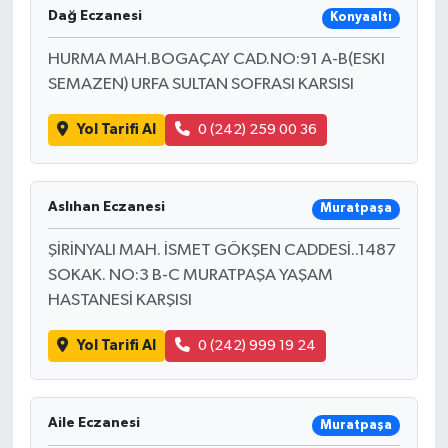
Dağ Eczanesi
Konyaaltı
HURMA MAH.BOGAÇAY CAD.NO:91 A-B(ESKI
SEMAZEN) URFA SULTAN SOFRASI KARSISI
Yol Tarifi Al
0 (242) 259 00 36
Aslıhan Eczanesi
Muratpaşa
ŞİRİNYALI MAH. İSMET GÖKŞEN CADDESİ..1487
SOKAK. NO:3 B-C MURATPAŞA YAŞAM
HASTANESİ KARŞISI
Yol Tarifi Al
0 (242) 999 19 24
Aile Eczanesi
Muratpaşa