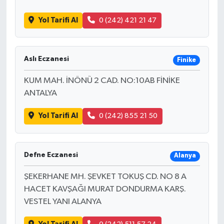
Yol Tarifi Al
0 (242) 421 21 47
Aslı Eczanesi
Finike
KUM MAH. İNÖNÜ 2 CAD. NO:10AB FİNİKE
ANTALYA
Yol Tarifi Al
0 (242) 855 21 50
Defne Eczanesi
Alanya
ŞEKERHANE MH. ŞEVKET TOKUŞ CD. NO 8 A
HACET KAVŞAĞI MURAT DONDURMA KARŞ.
VESTEL YANI ALANYA