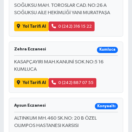
SOĞUKSU MAH. TOROSLAR CAD. NO:26 A
SOĞUKSU AİLE HEKİMLİĞİ YANI MURATPAŞA
Yol Tarifi Al
0 (242) 316 15 22
Zehra Eczanesi
Kumluca
KASAPÇAYIRI MAH.KANUNİ SOK.NO:5 16
KUMLUCA
Yol Tarifi Al
0 (242) 887 07 55
Aysun Eczanesi
Konyaaltı
ALTINKUM MH.460 SK.NO: 20 B ÖZEL
OLIMPOS HASTANESI KARSISI