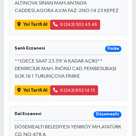
ALTINOVA SİNAN MAH.ANTALYA
CADDESİ.AGORA A.V.M.FAZ-2NO:14 23 KEPEZ
Yol Tarifi Al
0 (242) 502 45 46
Şanlı Eczanesi
Finike
**(GECE SAAT 23.59'A KADAR AÇIK)**
DEMİRCİLİK MAH. İNÖNÜ CAD. PEMBESUBAŞI
SOK.16 1 TURUNÇOVA FİNİKE
Yol Tarifi Al
0 (242) 852 14 15
Dal Eczanesi
Döşemealtı
DÖSEMEALTI BELEDIYESI YENIKÖY MH.ATATÜRK
CD. NO:478 A