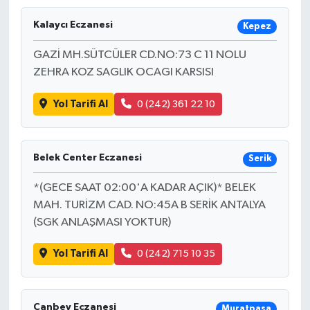
Kalaycı Eczanesi
Kepez
GAZİ MH.SÜTCÜLER CD.NO:73 C 11 NOLU
ZEHRA KOZ SAGLIK OCAGI KARSISI
Yol Tarifi Al
0 (242) 361 22 10
Belek Center Eczanesi
Serik
*(GECE SAAT 02:00'A KADAR AÇIK)* BELEK
MAH. TURİZM CAD. NO:45A B SERİK ANTALYA
(SGK ANLAŞMASI YOKTUR)
Yol Tarifi Al
0 (242) 715 10 35
Canbey Eczanesi
Muratpaşa