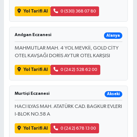
Yol Tarifi Al
0 (530) 368 07 80
Anılgan Eczanesi
Alanya
MAHMUTLAR MAH. 4 YOL MEVKİİ, GOLD CİTY
OTEL KAVŞAĞI DORİS AYTUR OTEL KARŞISI
Yol Tarifi Al
0 (242) 528 62 00
Murtiçi Eczanesi
Akseki
HACI ILYAS MAH. ATATÜRK CAD. BAGKUR EVLERI
I-BLOK NO.58 A
Yol Tarifi Al
0 (242) 678 13 00