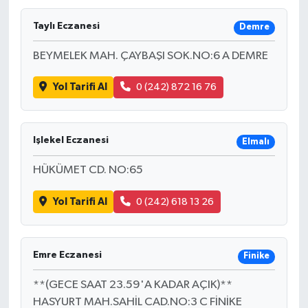
Taylı Eczanesi
Demre
BEYMELEK MAH. ÇAYBAŞI SOK.NO:6 A DEMRE
Yol Tarifi Al
0 (242) 872 16 76
Işlekel Eczanesi
Elmalı
HÜKÜMET CD. NO:65
Yol Tarifi Al
0 (242) 618 13 26
Emre Eczanesi
Finike
**(GECE SAAT 23.59'A KADAR AÇIK)**
HASYURT MAH.SAHİL CAD.NO:3 C FİNİKE