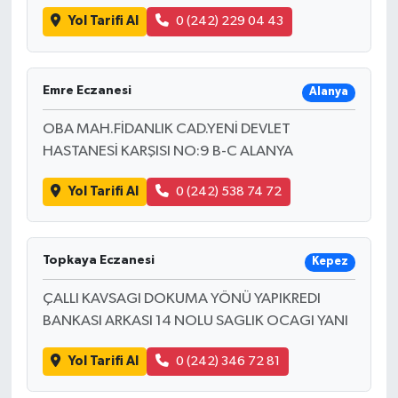
Yol Tarifi Al
0 (242) 229 04 43
Emre Eczanesi
Alanya
OBA MAH.FİDANLIK CAD.YENİ DEVLET
HASTANESİ KARŞISI NO:9 B-C ALANYA
Yol Tarifi Al
0 (242) 538 74 72
Topkaya Eczanesi
Kepez
ÇALLI KAVSAGI DOKUMA YÖNÜ YAPIKREDI
BANKASI ARKASI 14 NOLU SAGLIK OCAGI YANI
Yol Tarifi Al
0 (242) 346 72 81