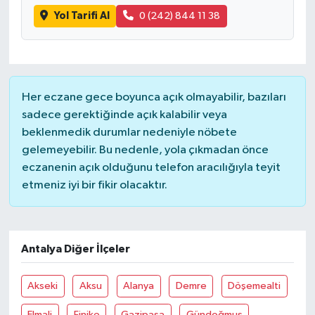
Yol Tarifi Al
0 (242) 844 11 38
Her eczane gece boyunca açık olmayabilir, bazıları
sadece gerektiğinde açık kalabilir veya
beklenmedik durumlar nedeniyle nöbete
gelemeyebilir. Bu nedenle, yola çıkmadan önce
eczanenin açık olduğunu telefon aracılığıyla teyit
etmeniz iyi bir fikir olacaktır.
Antalya Diğer İlçeler
Akseki
Aksu
Alanya
Demre
Döşemealti
Elmali
Finike
Gazipaşa
Gündoğmuş