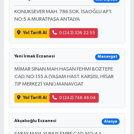
KONUKSEVER MAH. 786 SOK. İSAOĞLU APT.
NO:5 A MURATPAŞA ANTALYA
Yol Tarifi Al
0 (242) 326 22 55
Yeni Irmak Eczanesi
Manavgat
MİMAR SİNAN MAH.HASAN FEHMİ BOZTEPE
CAD. NO:155 A (YAŞAM HAST. KARŞISI, HİSAR
TIP MERKEZİ YANI ) MANAVGAT
Yol Tarifi Al
0 (242) 746 46 04
Akçalıoğlu Eczanesi
Alanya
SARAY MAH. YUNUS EMRE CAD. NO:4 A