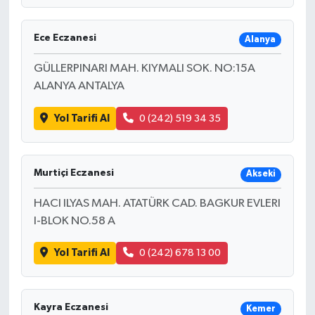
Ece Eczanesi
Alanya
GÜLLERPINARI MAH. KIYMALI SOK. NO:15A
ALANYA ANTALYA
Yol Tarifi Al
0 (242) 519 34 35
Murtiçi Eczanesi
Akseki
HACI ILYAS MAH. ATATÜRK CAD. BAGKUR EVLERI
I-BLOK NO.58 A
Yol Tarifi Al
0 (242) 678 13 00
Kayra Eczanesi
Kemer