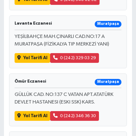
Lavanta Eczanesi
Muratpaşa
YEŞİLBAHÇE MAH.ÇINARLI CAD.NO:17 A
MURATPAŞA (FİZİKALYA TIP MERKEZİ YANI)
Yol Tarifi Al
0 (242) 329 03 29
Ömür Eczanesi
Muratpaşa
GÜLLÜK CAD. NO:137 C VATAN APT.ATATÜRK
DEVLET HASTANESI (ESKI SSK) KARS.
Yol Tarifi Al
0 (242) 346 36 30