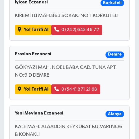
Iyican Eczanesi
Korkuteli
KİREMİTLİ MAH.863 SOKAK. NO:1 KORKUTELI
Yol Tarifi Al
0 (242) 643 46 72
Eraslan Eczanesi
Demre
GÖKYAZI MAH. NOEL BABA CAD. TUNA APT.
NO:9 D DEMRE
Yol Tarifi Al
0 (544) 871 21 68
Yeni Mevlana Eczanesi
Alanya
KALE MAH. ALAADDIN KEYKUBAT BULVARI NO6
B KONAKLI