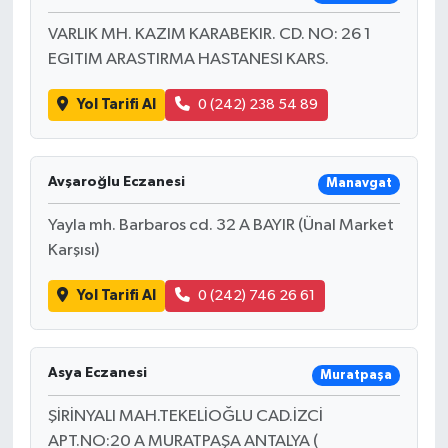
VARLIK MH. KAZIM KARABEKIR. CD. NO: 26 1
EGITIM ARASTIRMA HASTANESI KARS.
Yol Tarifi Al
0 (242) 238 54 89
Avşaroğlu Eczanesi
Manavgat
Yayla mh. Barbaros cd. 32 A BAYIR (Ünal Market
Karşısı)
Yol Tarifi Al
0 (242) 746 26 61
Asya Eczanesi
Muratpaşa
ŞİRİNYALI MAH.TEKELİOĞLU CAD.İZCİ
APT.NO:20 A MURATPAŞA ANTALYA (