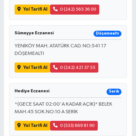
Yol Tarifi Al
0 (242) 565 36 00
Sümeyye Eczanesi
Döşemealtı
YENİKÖY MAH. ATATÜRK CAD. NO:541 17
DÖŞEMEALTI
Yol Tarifi Al
0 (242) 421 37 55
Hediye Eczanesi
Serik
*(GECE SAAT 02:00'A KADAR AÇIK)* BELEK
MAH.45 SOK.NO:10 A SERİK
Yol Tarifi Al
0 (533) 669 81 90