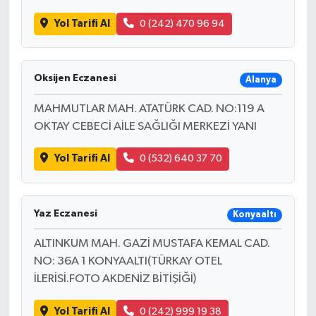
Yol Tarifi Al
0 (242) 470 96 94
Oksijen Eczanesi
Alanya
MAHMUTLAR MAH. ATATÜRK CAD. NO:119 A
OKTAY CEBECİ AİLE SAĞLIĞI MERKEZİ YANI
Yol Tarifi Al
0 (532) 640 37 70
Yaz Eczanesi
Konyaaltı
ALTINKUM MAH. GAZİ MUSTAFA KEMAL CAD.
NO: 36A 1 KONYAALTI(TÜRKAY OTEL
İLERİSİ.FOTO AKDENİZ BİTİŞİĞİ)
Yol Tarifi Al
0 (242) 999 19 38