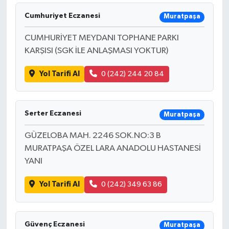
Cumhuriyet Eczanesi
Muratpaşa
CUMHURİYET MEYDANI TOPHANE PARKI
KARŞISI (SGK İLE ANLAŞMASI YOKTUR)
Yol Tarifi Al
0 (242) 244 20 84
Serter Eczanesi
Muratpaşa
GÜZELOBA MAH. 2246 SOK.NO:3 B
MURATPAŞA ÖZEL LARA ANADOLU HASTANESİ
YANI
Yol Tarifi Al
0 (242) 349 63 86
Güvenç Eczanesi
Muratpaşa