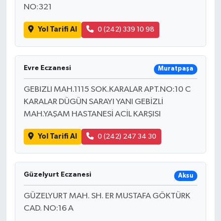
NO:321
Yol Tarifi Al
0 (242) 339 10 98
Evre Eczanesi
Muratpaşa
GEBIZLI MAH.1115 SOK.KARALAR APT.NO:10 C
KARALAR DÜGÜN SARAYI YANI GEBİZLİ
MAH.YAŞAM HASTANESİ ACİL KARŞISI
Yol Tarifi Al
0 (242) 247 34 30
Güzelyurt Eczanesi
Aksu
GÜZELYURT MAH. SH. ER MUSTAFA GÖKTÜRK
CAD. NO:16 A