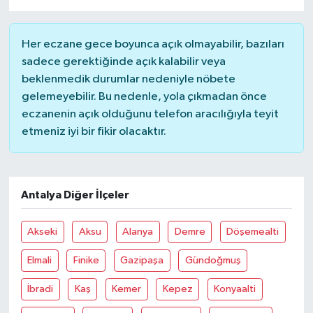
Her eczane gece boyunca açık olmayabilir, bazıları
sadece gerektiğinde açık kalabilir veya
beklenmedik durumlar nedeniyle nöbete
gelemeyebilir. Bu nedenle, yola çıkmadan önce
eczanenin açık olduğunu telefon aracılığıyla teyit
etmeniz iyi bir fikir olacaktır.
Antalya Diğer İlçeler
Akseki
Aksu
Alanya
Demre
Döşemealti
Elmali
Finike
Gazipaşa
Gündoğmuş
İbradi
Kaş
Kemer
Kepez
Konyaalti