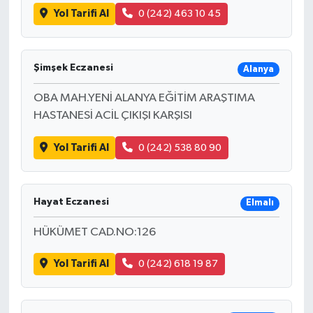
Yol Tarifi Al
0 (242) 463 10 45
Şimşek Eczanesi
Alanya
OBA MAH.YENİ ALANYA EĞİTİM ARAŞTIMA
HASTANESİ ACİL ÇIKIŞI KARŞISI
Yol Tarifi Al
0 (242) 538 80 90
Hayat Eczanesi
Elmalı
HÜKÜMET CAD.NO:126
Yol Tarifi Al
0 (242) 618 19 87