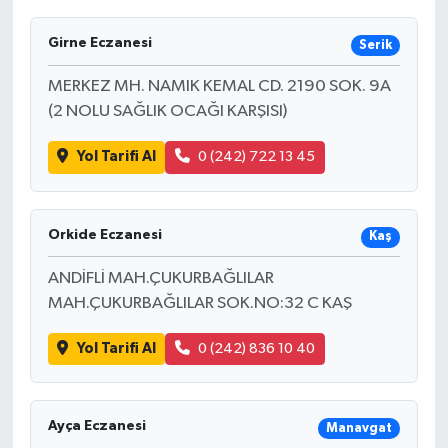
Girne Eczanesi
Serik
MERKEZ MH. NAMIK KEMAL CD. 2190 SOK. 9A
(2 NOLU SAĞLIK OCAĞI KARŞISI)
Yol Tarifi Al
0 (242) 722 13 45
Orkide Eczanesi
Kaş
ANDİFLİ MAH.ÇUKURBAĞLILAR
MAH.ÇUKURBAĞLILAR SOK.NO:32 C KAŞ
Yol Tarifi Al
0 (242) 836 10 40
Ayça Eczanesi
Manavgat