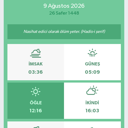
9 Ağustos 2026
İletişim
26 Safer 1448
Nasihat edici olarak ölüm yeter. (Hadis-i şerif)
İMSAK
GÜNEŞ
03:36
05:09
ÖĞLE
İKINDI
12:16
16:03