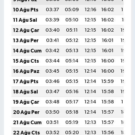
10 Ağu Pts
03:37
05:09
12:16
16:02
19:12
11 Ağu Sal
03:39
05:10
12:15
16:02
19:11
12 Ağu Çar
03:40
05:11
12:15
16:02
19:09
13 Ağu Per
03:41
05:12
12:15
16:01
19:08
14 Ağu Cum
03:42
05:13
12:15
16:01
19:07
15 Ağu Cts
03:44
05:14
12:15
16:00
19:06
16 Ağu Paz
03:45
05:15
12:14
16:00
19:04
17 Ağu Pts
03:46
05:15
12:14
15:59
19:03
18 Ağu Sal
03:47
05:16
12:14
15:58
19:02
19 Ağu Çar
03:48
05:17
12:14
15:58
19:01
20 Ağu Per
03:50
05:18
12:14
15:57
18:59
21 Ağu Cum
03:51
05:19
12:13
15:57
18:58
22 Ağu Cts
03:52
05:20
12:13
15:56
18:57