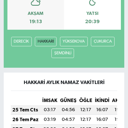
AKŞAM
YATSI
19:13
20:39
DERECİK
HAKKARİ
YÜKSEKOVA
ÇUKURCA
ŞEMDİNLİ
HAKKARİ AYLIK NAMAZ VAKITLERI
İMSAK
GÜNEŞ
ÖĞLE
İKINDI
AKŞA
25 Tem Cts
03:17
04:56
12:17
16:07
19:27
26 Tem Paz
03:19
04:57
12:17
16:07
19:26