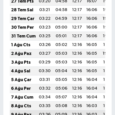
27 Tem Pts
03:20
04:58
12:17
16:07
19:26
28 Tem Sal
03:21
04:58
12:17
16:06
19:25
29 Tem Çar
03:22
04:59
12:17
16:06
19:24
30 Tem Per
03:23
05:00
12:17
16:06
19:23
31 Tem Cum
03:25
05:01
12:17
16:06
19:22
1 Ağu Cts
03:26
05:02
12:16
16:05
19:21
2 Ağu Paz
03:27
05:03
12:16
16:05
19:20
3 Ağu Pts
03:29
05:03
12:16
16:05
19:19
4 Ağu Sal
03:30
05:04
12:16
16:05
19:18
5 Ağu Çar
03:31
05:05
12:16
16:04
19:17
6 Ağu Per
03:32
05:06
12:16
16:04
19:16
7 Ağu Cum
03:34
05:07
12:16
16:04
19:15
8 Ağu Cts
03:35
05:08
12:16
16:03
19:14
9 Ağu Paz
03:36
05:09
12:16
16:03
19:13