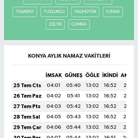
TAŞKENT
TUZLUKÇU
YALIHÜYÜK
YUNAK
ÇELTİK
ÇUMRA
KONYA AYLIK NAMAZ VAKITLERI
İMSAK
GÜNEŞ
ÖĞLE
İKINDI
AKŞA
25 Tem Cts
04:01
05:40
13:02
16:52
20:13
26 Tem Paz
04:02
05:41
13:02
16:52
20:12
27 Tem Pts
04:03
05:42
13:02
16:52
20:11
28 Tem Sal
04:05
05:43
13:02
16:52
20:10
29 Tem Çar
04:06
05:44
13:02
16:52
20:10
30 Tem Per
04:07
05:44
13:02
16:51
20:09