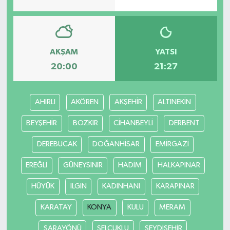
AKŞAM
YATSI
20:00
21:27
AHIRLI
AKÖREN
AKŞEHİR
ALTINEKİN
BEYŞEHİR
BOZKIR
CİHANBEYLİ
DERBENT
DEREBUCAK
DOĞANHİSAR
EMİRGAZİ
EREĞLİ
GÜNEYSINIR
HADİM
HALKAPINAR
HÜYÜK
ILGIN
KADINHANI
KARAPINAR
KARATAY
KONYA
KULU
MERAM
SARAYÖNÜ
SELÇUKLU
SEYDİŞEHİR