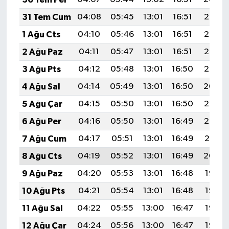
31 Tem Cum
04:08
05:45
13:01
16:51
20:08
1 Ağu Cts
04:10
05:46
13:01
16:51
20:07
2 Ağu Paz
04:11
05:47
13:01
16:51
20:06
3 Ağu Pts
04:12
05:48
13:01
16:50
20:05
4 Ağu Sal
04:14
05:49
13:01
16:50
20:04
5 Ağu Çar
04:15
05:50
13:01
16:50
20:03
6 Ağu Per
04:16
05:50
13:01
16:49
20:02
7 Ağu Cum
04:17
05:51
13:01
16:49
20:01
8 Ağu Cts
04:19
05:52
13:01
16:49
20:00
9 Ağu Paz
04:20
05:53
13:01
16:48
19:58
10 Ağu Pts
04:21
05:54
13:01
16:48
19:57
11 Ağu Sal
04:22
05:55
13:00
16:47
19:56
12 Ağu Çar
04:24
05:56
13:00
16:47
19:55