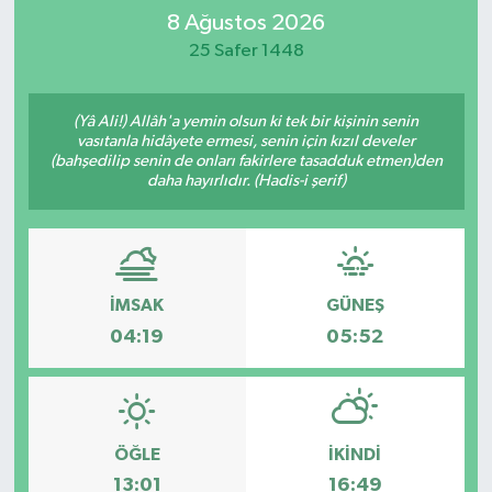
8 Ağustos 2026
İletişim
25 Safer 1448
(Yâ Ali!) Allâh'a yemin olsun ki tek bir kişinin senin
vasıtanla hidâyete ermesi, senin için kızıl develer
(bahşedilip senin de onları fakirlere tasadduk etmen)den
daha hayırlıdır. (Hadis-i şerif)
İMSAK
GÜNEŞ
04:19
05:52
ÖĞLE
İKINDI
13:01
16:49