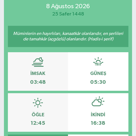
8 Ağustos 2026
İletişim
25 Safer 1448
Müminlerin en hayırlıları, kanaatkâr olanlarıdır, en şerlileri
de tamahkâr (açgözlü) olanlarıdır. (Hadis-i şerif)
İMSAK
GÜNEŞ
03:48
05:30
ÖĞLE
İKINDI
12:45
16:38