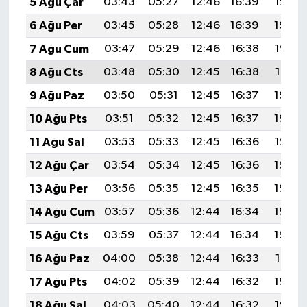
5 Ağu Çar
03:43
05:27
12:46
16:39
19:55
6 Ağu Per
03:45
05:28
12:46
16:39
19:54
7 Ağu Cum
03:47
05:29
12:46
16:38
19:53
8 Ağu Cts
03:48
05:30
12:45
16:38
19:51
9 Ağu Paz
03:50
05:31
12:45
16:37
19:50
10 Ağu Pts
03:51
05:32
12:45
16:37
19:49
11 Ağu Sal
03:53
05:33
12:45
16:36
19:47
12 Ağu Çar
03:54
05:34
12:45
16:36
19:46
13 Ağu Per
03:56
05:35
12:45
16:35
19:45
14 Ağu Cum
03:57
05:36
12:44
16:34
19:43
15 Ağu Cts
03:59
05:37
12:44
16:34
19:42
16 Ağu Paz
04:00
05:38
12:44
16:33
19:41
17 Ağu Pts
04:02
05:39
12:44
16:32
19:39
18 Ağu Sal
04:03
05:40
12:44
16:32
19:38