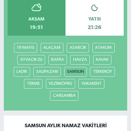
AKŞAM
YATSI
19:51
21:26
19 MAYIS
ALAÇAM
ASARCIK
ATAKUM
AYVACIK (S)
BAFRA
HAVZA
KAVAK
LADİK
SALIPAZARI
SAMSUN
TEKKEKÖY
TERME
VEZİRKÖPRÜ
YAKAKENT
ÇARŞAMBA
SAMSUN AYLIK NAMAZ VAKITLERI