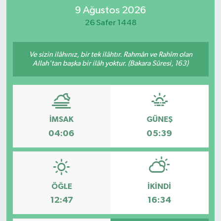
9 Ağustos 2026
İletişim
26 Safer 1448
Ve sizin ilâhınız, bir tek ilâhtır. Rahmân ve Rahîm olan
Allah'tan başka bir ilâh yoktur. (Bakara Sûresi, 163)
İMSAK
GÜNEŞ
04:06
05:39
ÖĞLE
İKINDI
12:47
16:34