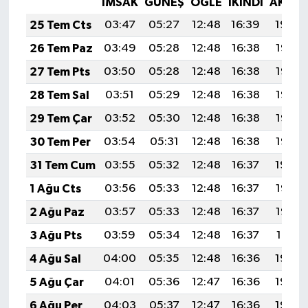
İMSAK
GÜNEŞ
ÖĞLE
İKINDI
AKŞA
25 Tem Cts
03:47
05:27
12:48
16:39
19:59
26 Tem Paz
03:49
05:28
12:48
16:38
19:58
27 Tem Pts
03:50
05:28
12:48
16:38
19:58
28 Tem Sal
03:51
05:29
12:48
16:38
19:57
29 Tem Çar
03:52
05:30
12:48
16:38
19:56
30 Tem Per
03:54
05:31
12:48
16:38
19:55
31 Tem Cum
03:55
05:32
12:48
16:37
19:54
1 Ağu Cts
03:56
05:33
12:48
16:37
19:53
2 Ağu Paz
03:57
05:33
12:48
16:37
19:52
3 Ağu Pts
03:59
05:34
12:48
16:37
19:51
4 Ağu Sal
04:00
05:35
12:48
16:36
19:50
5 Ağu Çar
04:01
05:36
12:47
16:36
19:49
6 Ağu Per
04:03
05:37
12:47
16:36
19:48