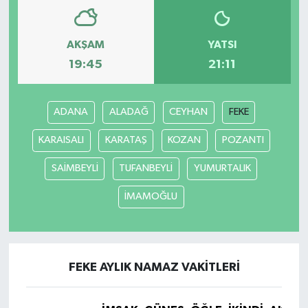
AKŞAM
YATSI
19:45
21:11
ADANA
ALADAĞ
CEYHAN
FEKE
KARAISALI
KARATAŞ
KOZAN
POZANTI
SAİMBEYLİ
TUFANBEYLİ
YUMURTALIK
İMAMOĞLU
FEKE AYLIK NAMAZ VAKITLERI