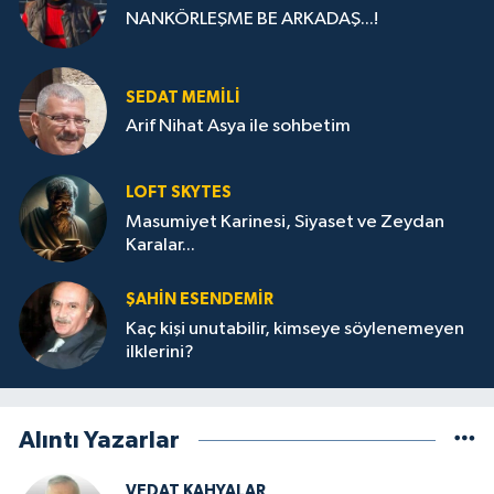
NANKÖRLEŞME BE ARKADAŞ...!
SEDAT MEMILI
Arif Nihat Asya ile sohbetim
LOFT SKYTES
Masumiyet Karinesi, Siyaset ve Zeydan
Karalar...
ŞAHIN ESENDEMIR
Kaç kişi unutabilir, kimseye söylenemeyen
ilklerini?
Alıntı Yazarlar
VEDAT KAHYALAR