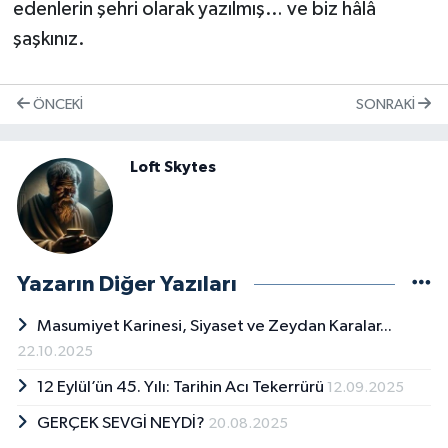
edenlerin şehri olarak yazılmış… ve biz hâlâ
şaşkınız.
ÖNCEKI
SONRAKI
Loft Skytes
Yazarın Diğer Yazıları
Masumiyet Karinesi, Siyaset ve Zeydan Karalar...
22.10.2025
12 Eylül’ün 45. Yılı: Tarihin Acı Tekerrürü
12.09.2025
GERÇEK SEVGİ NEYDİ?
20.08.2025