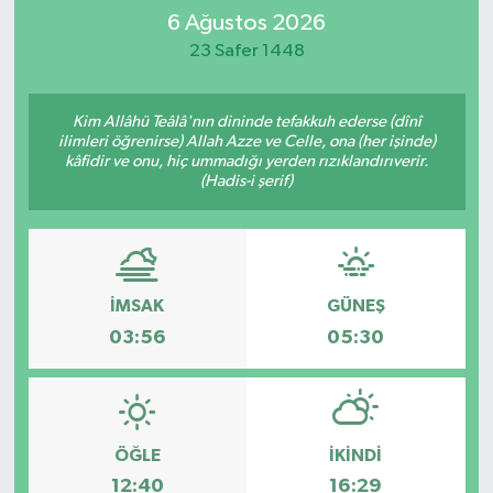
6 Ağustos 2026
İletişim
23 Safer 1448
Kim Allâhü Teâlâ'nın dininde tefakkuh ederse (dînî
ilimleri öğrenirse) Allah Azze ve Celle, ona (her işinde)
kâfidir ve onu, hiç ummadığı yerden rızıklandırıverir.
(Hadis-i şerif)
İMSAK
GÜNEŞ
03:56
05:30
ÖĞLE
İKINDI
12:40
16:29