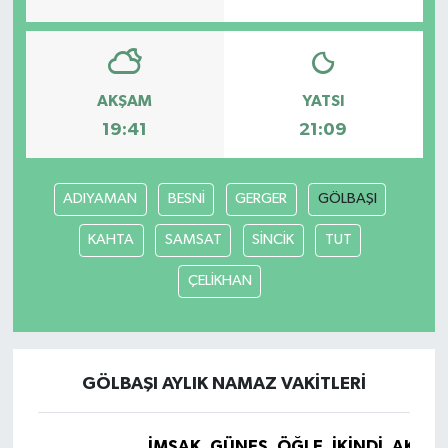
AKŞAM
YATSI
19:41
21:09
ADIYAMAN
BESNİ
GERGER
GÖLBAŞI
KAHTA
SAMSAT
SİNCİK
TUT
ÇELİKHAN
GÖLBAŞI AYLIK NAMAZ VAKITLERI
İMSAK
GÜNEŞ
ÖĞLE
İKINDI
AKŞA