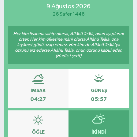
9 Ağustos 2026
İletişim
26 Safer 1448
Her kim lisanına sahip olursa, Allâhü Teâlâ, onun ayıplarını
örter. Her kim öfkesine mâni olursa Allâhü Teâlâ, ona
kıyâmet günü azap etmez. Her kim de Allâhü Teâlâ'ya
özrünü arz ederse Allâhü Teâlâ, onun özrünü kabul eder.
(Hadis-i şerif)
İMSAK
GÜNEŞ
04:27
05:57
ÖĞLE
İKINDI