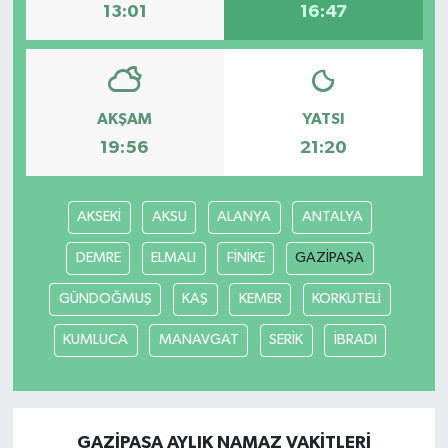
13:01
16:47
AKŞAM
YATSI
19:56
21:20
AKSEKİ
AKSU
ALANYA
ANTALYA
DEMRE
ELMALI
FİNİKE
GAZİPAŞA
GÜNDOĞMUŞ
KAŞ
KEMER
KORKUTELİ
KUMLUCA
MANAVGAT
SERİK
İBRADI
GAZİPAŞA AYLIK NAMAZ VAKITLERI