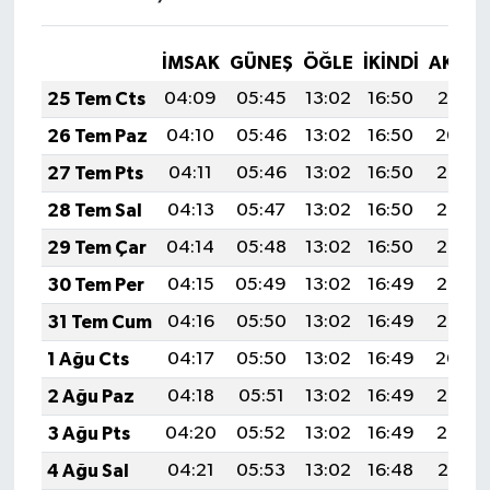
İMSAK
GÜNEŞ
ÖĞLE
İKINDI
AKŞA
25 Tem Cts
04:09
05:45
13:02
16:50
20:10
26 Tem Paz
04:10
05:46
13:02
16:50
20:09
27 Tem Pts
04:11
05:46
13:02
16:50
20:08
28 Tem Sal
04:13
05:47
13:02
16:50
20:07
29 Tem Çar
04:14
05:48
13:02
16:50
20:07
30 Tem Per
04:15
05:49
13:02
16:49
20:06
31 Tem Cum
04:16
05:50
13:02
16:49
20:05
1 Ağu Cts
04:17
05:50
13:02
16:49
20:04
2 Ağu Paz
04:18
05:51
13:02
16:49
20:03
3 Ağu Pts
04:20
05:52
13:02
16:49
20:02
4 Ağu Sal
04:21
05:53
13:02
16:48
20:01