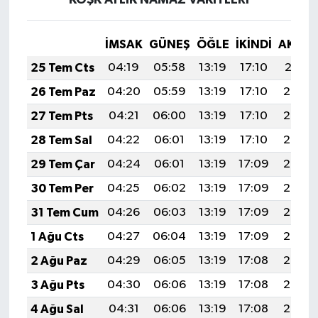
KÖŞK AYLIK NAMAZ VAKITLERI
İMSAK
GÜNEŞ
ÖĞLE
İKINDI
AKŞA
25 Tem Cts
04:19
05:58
13:19
17:10
20:31
26 Tem Paz
04:20
05:59
13:19
17:10
20:30
27 Tem Pts
04:21
06:00
13:19
17:10
20:29
28 Tem Sal
04:22
06:01
13:19
17:10
20:28
29 Tem Çar
04:24
06:01
13:19
17:09
20:27
30 Tem Per
04:25
06:02
13:19
17:09
20:26
31 Tem Cum
04:26
06:03
13:19
17:09
20:26
1 Ağu Cts
04:27
06:04
13:19
17:09
20:25
2 Ağu Paz
04:29
06:05
13:19
17:08
20:24
3 Ağu Pts
04:30
06:06
13:19
17:08
20:23
4 Ağu Sal
04:31
06:06
13:19
17:08
20:22