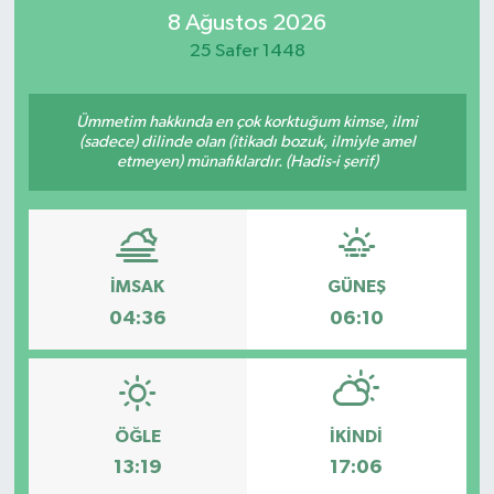
8 Ağustos 2026
İletişim
25 Safer 1448
Ümmetim hakkında en çok korktuğum kimse, ilmi
(sadece) dilinde olan (itikadı bozuk, ilmiyle amel
etmeyen) münafıklardır. (Hadis-i şerif)
İMSAK
GÜNEŞ
04:36
06:10
ÖĞLE
İKINDI
13:19
17:06