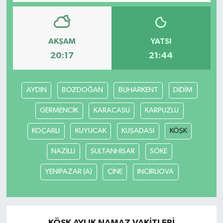
AKŞAM
YATSI
20:17
21:44
AYDIN
BOZDOĞAN
BUHARKENT
DİDİM
GERMENCİK
KARACASU
KARPUZLU
KOÇARLI
KUYUCAK
KUŞADASI
KÖŞK
NAZİLLİ
SULTANHİSAR
SÖKE
YENİPAZAR (A)
ÇİNE
İNCİRLİOVA