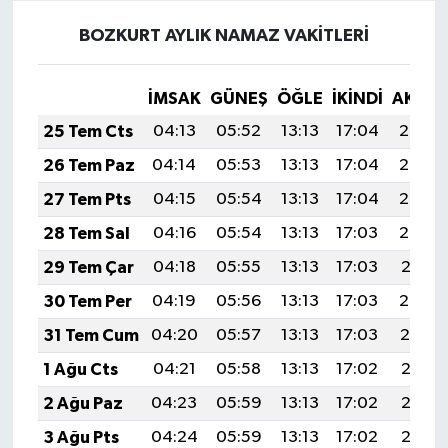
BOZKURT AYLIK NAMAZ VAKITLERI
İMSAK
GÜNEŞ
ÖĞLE
İKINDI
AKŞA
25 Tem Cts
04:13
05:52
13:13
17:04
20:24
26 Tem Paz
04:14
05:53
13:13
17:04
20:24
27 Tem Pts
04:15
05:54
13:13
17:04
20:23
28 Tem Sal
04:16
05:54
13:13
17:03
20:22
29 Tem Çar
04:18
05:55
13:13
17:03
20:21
30 Tem Per
04:19
05:56
13:13
17:03
20:20
31 Tem Cum
04:20
05:57
13:13
17:03
20:19
1 Ağu Cts
04:21
05:58
13:13
17:02
20:18
2 Ağu Paz
04:23
05:59
13:13
17:02
20:17
3 Ağu Pts
04:24
05:59
13:13
17:02
20:16