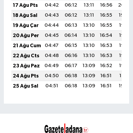
17 Ağu Pts
04:42
06:12
13:11
16:56
20:00
18 Ağu Sal
04:43
06:12
13:11
16:55
19:59
19 Ağu Çar
04:44
06:13
13:10
16:55
19:58
20 Ağu Per
04:45
06:14
13:10
16:54
19:56
21 Ağu Cum
04:47
06:15
13:10
16:53
19:55
22 Ağu Cts
04:48
06:16
13:10
16:53
19:53
23 Ağu Paz
04:49
06:17
13:09
16:52
19:52
24 Ağu Pts
04:50
06:18
13:09
16:51
19:51
25 Ağu Sal
04:51
06:18
13:09
16:51
19:49