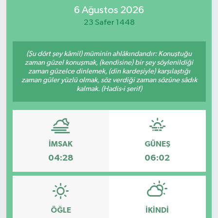
6 Ağustos 2026
İletişim
23 Safer 1448
(Şu dört şey kâmil) müminin ahlâkındandır: Konuştuğu
zaman güzel konuşmak, (kendisine) bir şey söylenildiği
zaman güzelce dinlemek, (din kardeşiyle) karşılaştığı
zaman güler yüzlü olmak, söz verdiği zaman sözüne sâdık
kalmak. (Hadis-i şerif)
İMSAK
GÜNEŞ
04:28
06:02
ÖĞLE
İKINDI