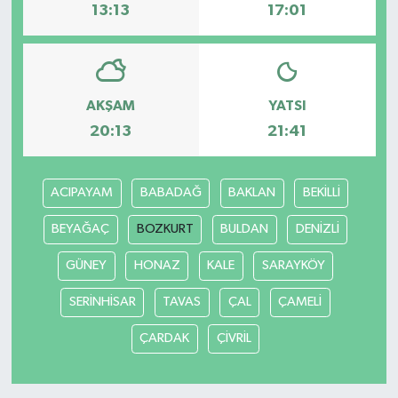
13:13
17:01
AKŞAM
YATSI
20:13
21:41
ACIPAYAM
BABADAĞ
BAKLAN
BEKİLLİ
BEYAĞAÇ
BOZKURT
BULDAN
DENİZLİ
GÜNEY
HONAZ
KALE
SARAYKÖY
SERİNHİSAR
TAVAS
ÇAL
ÇAMELİ
ÇARDAK
ÇİVRİL