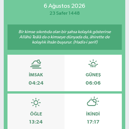
6 Ağustos 2026
İletişim
23 Safer 1448
Bir kimse sıkıntıda olan bir şahsa kolaylık gösterirse
Allâhü Teâlâ da o kimseye dünyada da, âhirette de
kolaylık ihsân buyurur. (Hadis-i şerif)
İMSAK
GÜNEŞ
04:24
06:06
ÖĞLE
İKINDI
13:24
17:17