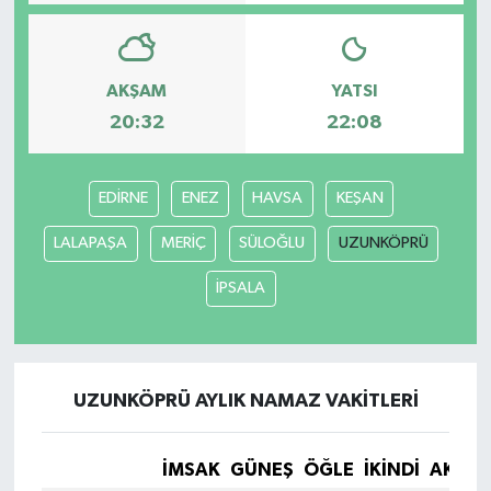
AKŞAM
YATSI
20:32
22:08
EDİRNE
ENEZ
HAVSA
KEŞAN
LALAPAŞA
MERİÇ
SÜLOĞLU
UZUNKÖPRÜ
İPSALA
UZUNKÖPRÜ AYLIK NAMAZ VAKITLERI
İMSAK
GÜNEŞ
ÖĞLE
İKINDI
AKŞA