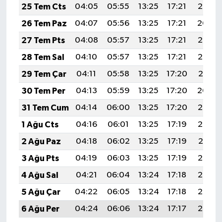
25 Tem Cts
04:05
05:55
13:25
17:21
20:45
26 Tem Paz
04:07
05:56
13:25
17:21
20:44
27 Tem Pts
04:08
05:57
13:25
17:21
20:43
28 Tem Sal
04:10
05:57
13:25
17:21
20:42
29 Tem Çar
04:11
05:58
13:25
17:20
20:41
30 Tem Per
04:13
05:59
13:25
17:20
20:40
31 Tem Cum
04:14
06:00
13:25
17:20
20:39
1 Ağu Cts
04:16
06:01
13:25
17:19
20:38
2 Ağu Paz
04:18
06:02
13:25
17:19
20:37
3 Ağu Pts
04:19
06:03
13:25
17:19
20:36
4 Ağu Sal
04:21
06:04
13:24
17:18
20:35
5 Ağu Çar
04:22
06:05
13:24
17:18
20:34
6 Ağu Per
04:24
06:06
13:24
17:17
20:32