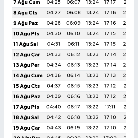
7 Ağu Cum
04:25
06:07
13:24
17:17
20:31
8 Ağu Cts
04:27
06:08
13:24
17:16
20:30
9 Ağu Paz
04:28
06:09
13:24
17:16
20:29
10 Ağu Pts
04:30
06:10
13:24
17:15
20:27
11 Ağu Sal
04:31
06:11
13:24
17:15
20:26
12 Ağu Çar
04:33
06:12
13:23
17:14
20:25
13 Ağu Per
04:34
06:13
13:23
17:14
20:23
14 Ağu Cum
04:36
06:14
13:23
17:13
20:22
15 Ağu Cts
04:37
06:15
13:23
17:12
20:21
16 Ağu Paz
04:39
06:16
13:23
17:12
20:19
17 Ağu Pts
04:40
06:17
13:22
17:11
20:18
18 Ağu Sal
04:42
06:18
13:22
17:10
20:16
19 Ağu Çar
04:43
06:19
13:22
17:10
20:15