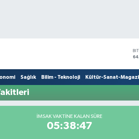
BI
64
DO
47
EU
onomi
Sağlık
Bilim - Teknoloji
Kültür-Sanat-Magaz
55
ST
akitleri
64
GR
65
Bİ
İMSAK VAKTINE KALAN SÜRE
13
05:38:47