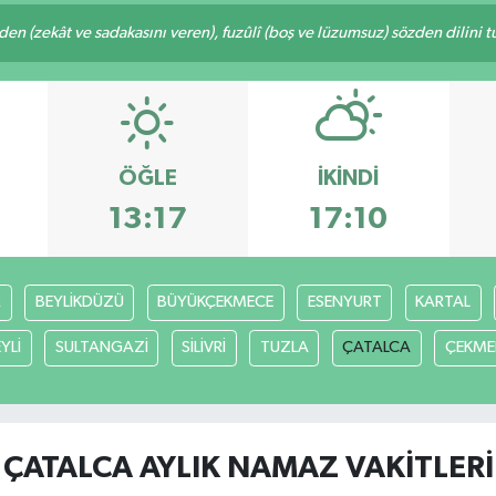
eden (zekât ve sadakasını veren), fuzûlî (boş ve lüzumsuz) sözden dilini 
ÖĞLE
İKINDI
13:17
17:10
R
BEYLİKDÜZÜ
BÜYÜKÇEKMECE
ESENYURT
KARTAL
YLİ
SULTANGAZİ
SİLİVRİ
TUZLA
ÇATALCA
ÇEKME
ÇATALCA AYLIK NAMAZ VAKITLERI