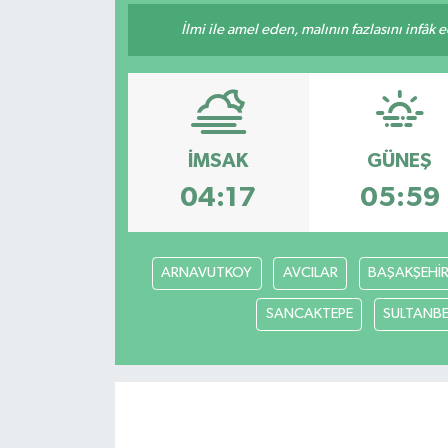
İlmi ile amel eden, malının fazlasını infâk 
İletişim
İMSAK
GÜNEŞ
04:17
05:59
ARNAVUTKOY
AVCILAR
BAŞAKŞEHİ
SANCAKTEPE
SULTANBE