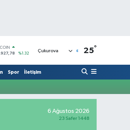
°
TCOIN
25
Çukurova
.927,78
%1.32
LAR
,5894
%0.08
RO
in
Spor
İletişim
,0398
%-0.02
ERLİN
,1581
%0.16
AM ALTIN
08.83
%4.44
ST100
6 Ağustos 2026
.703
%11
23 Safer 1448