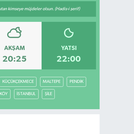
tutan kimseye müjdeler olsun. (Hadis-i şerif)
AKŞAM
YATSI
20:25
22:00
KÜÇÜKÇEKMECE
MALTEPE
PENDİK
KÖY
İSTANBUL
ŞİLE