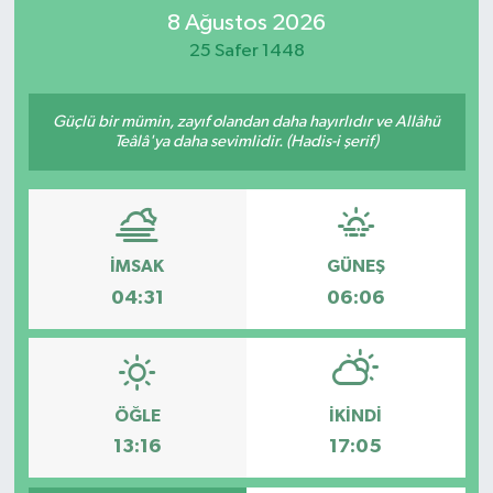
8 Ağustos 2026
İletişim
25 Safer 1448
Güçlü bir mümin, zayıf olandan daha hayırlıdır ve Allâhü
Teâlâ'ya daha sevimlidir. (Hadis-i şerif)
İMSAK
GÜNEŞ
04:31
06:06
ÖĞLE
İKINDI
13:16
17:05