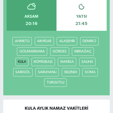
AKŞAM
YATSI
20:16
21:45
AHMETLİ
AKHİSAR
ALAŞEHİR
DEMİRCİ
GÖLMARMARA
GÖRDES
KIRKAĞAÇ
KULA
KÖPRÜBAŞI
MANİSA
SALİHLİ
SARIGÖL
SARUHANLI
SELENDİ
SOMA
TURGUTLU
KULA AYLIK NAMAZ VAKITLERI