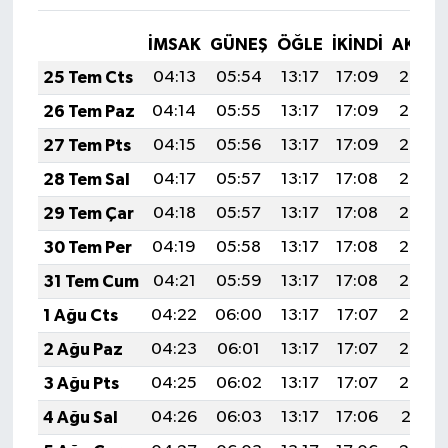
İMSAK
GÜNEŞ
ÖĞLE
İKINDI
AKŞA
25 Tem Cts
04:13
05:54
13:17
17:09
20:30
26 Tem Paz
04:14
05:55
13:17
17:09
20:29
27 Tem Pts
04:15
05:56
13:17
17:09
20:28
28 Tem Sal
04:17
05:57
13:17
17:08
20:27
29 Tem Çar
04:18
05:57
13:17
17:08
20:27
30 Tem Per
04:19
05:58
13:17
17:08
20:26
31 Tem Cum
04:21
05:59
13:17
17:08
20:25
1 Ağu Cts
04:22
06:00
13:17
17:07
20:24
2 Ağu Paz
04:23
06:01
13:17
17:07
20:23
3 Ağu Pts
04:25
06:02
13:17
17:07
20:22
4 Ağu Sal
04:26
06:03
13:17
17:06
20:21