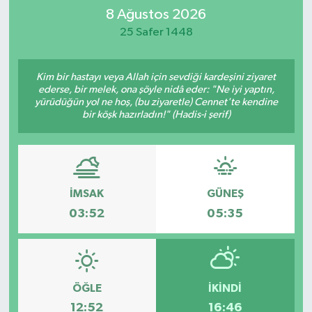
8 Ağustos 2026
İletişim
25 Safer 1448
Kim bir hastayı veya Allah için sevdiği kardeşini ziyaret
ederse, bir melek, ona şöyle nidâ eder: "Ne iyi yaptın,
yürüdüğün yol ne hoş, (bu ziyaretle) Cennet'te kendine
bir köşk hazırladın!" (Hadis-i şerif)
İMSAK
GÜNEŞ
03:52
05:35
ÖĞLE
İKINDI
12:52
16:46