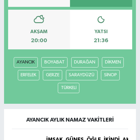
AKŞAM
YATSI
20:00
21:36
AYANCIK
BOYABAT
DURAĞAN
DİKMEN
ERFELEK
GERZE
SARAYDÜZÜ
SİNOP
TÜRKELİ
AYANCIK AYLIK NAMAZ VAKITLERI
İMSAK
GÜNEŞ
ÖĞLE
İKINDI
AKŞA