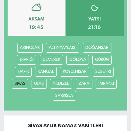
AKŞAM
YATSI
19:45
21:16
AKINCILAR
ALTINYAYLA(S)
DOĞANŞAR
DİVRİĞİ
GEMEREK
GÖLOVA
GÜRÜN
HAFİK
KANGAL
KOYULHİSAR
SUŞEHRİ
SİVAS
ULAŞ
YILDIZELİ
ZARA
İMRANLI
ŞARKIŞLA
SİVAS AYLIK NAMAZ VAKITLERI