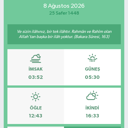
8 Ağustos 2026
İletişim
25 Safer 1448
Ve sizin ilâhınız, bir tek ilâhtır. Rahmân ve Rahîm olan
Allah'tan başka bir ilâh yoktur. (Bakara Sûresi, 163)
İMSAK
GÜNEŞ
03:52
05:30
ÖĞLE
İKINDI
12:43
16:33