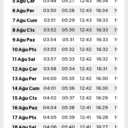
5 Ağu Çar
03:48
05:27
12:43
16:34
19:49
6 Ağu Per
03:50
05:28
12:43
16:34
19:48
7 Ağu Cum
03:51
05:29
12:43
16:33
19:46
8 Ağu Cts
03:52
05:30
12:43
16:33
19:45
9 Ağu Paz
03:54
05:31
12:43
16:33
19:44
10 Ağu Pts
03:55
05:32
12:42
16:32
19:43
11 Ağu Sal
03:57
05:33
12:42
16:32
19:42
12 Ağu Çar
03:58
05:34
12:42
16:31
19:40
13 Ağu Per
04:00
05:35
12:42
16:30
19:39
14 Ağu Cum
04:01
05:36
12:42
16:30
19:38
15 Ağu Cts
04:02
05:37
12:42
16:29
19:36
16 Ağu Paz
04:04
05:38
12:41
16:29
19:35
17 Ağu Pts
04:05
05:39
12:41
16:28
19:34
18 Ağu Sal
04:06
05:40
12:41
16:27
19:32