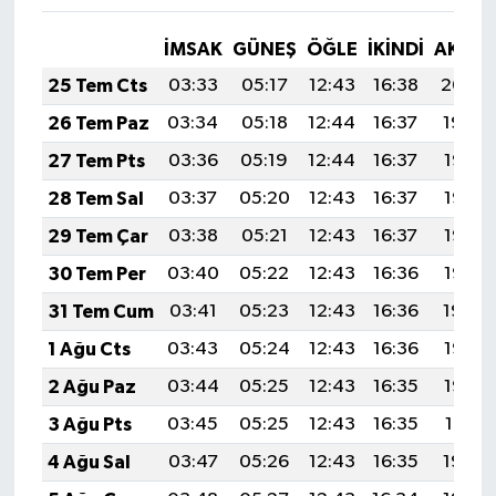
İMSAK
GÜNEŞ
ÖĞLE
İKINDI
AKŞA
25 Tem Cts
03:33
05:17
12:43
16:38
20:00
26 Tem Paz
03:34
05:18
12:44
16:37
19:59
27 Tem Pts
03:36
05:19
12:44
16:37
19:58
28 Tem Sal
03:37
05:20
12:43
16:37
19:57
29 Tem Çar
03:38
05:21
12:43
16:37
19:56
30 Tem Per
03:40
05:22
12:43
16:36
19:55
31 Tem Cum
03:41
05:23
12:43
16:36
19:54
1 Ağu Cts
03:43
05:24
12:43
16:36
19:53
2 Ağu Paz
03:44
05:25
12:43
16:35
19:52
3 Ağu Pts
03:45
05:25
12:43
16:35
19:51
4 Ağu Sal
03:47
05:26
12:43
16:35
19:50