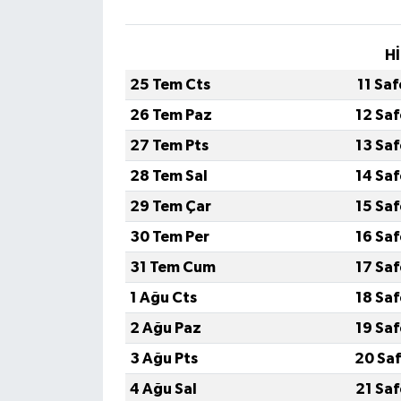
Hİ
25 Tem Cts
11 Sa
26 Tem Paz
12 Sa
27 Tem Pts
13 Sa
28 Tem Sal
14 Sa
29 Tem Çar
15 Sa
30 Tem Per
16 Sa
31 Tem Cum
17 Sa
1 Ağu Cts
18 Sa
2 Ağu Paz
19 Sa
3 Ağu Pts
20 Saf
4 Ağu Sal
21 Sa