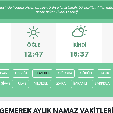
rdeşinde hoşuna giden bir şey görürse "mâşâallah, bârekallâh, Allah müb
nazar, haktır. (Hadis-i şerif)
ÖĞLE
İKINDI
12:47
16:37
ŞAR
DİVRİĞİ
GEMEREK
GÖLOVA
GÜRÜN
HAFİK
SİVAS
ULAŞ
YILDIZELİ
ZARA
İMRANLI
ŞARKIŞLA
GEMEREK AYLIK NAMAZ VAKITLER