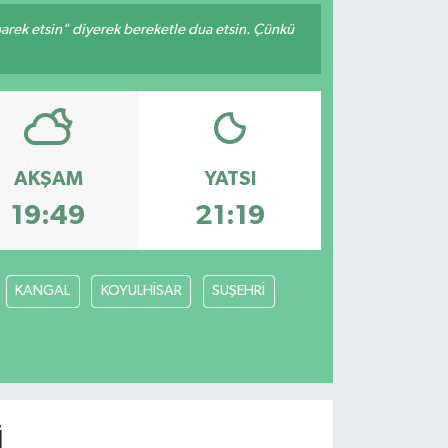
arek etsin" diyerek bereketle dua etsin. Çünkü
AKŞAM
YATSI
19:49
21:19
KANGAL
KOYULHİSAR
SUŞEHRİ
I