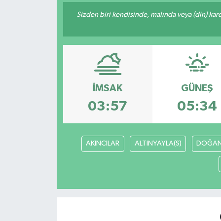
Sizden biri kendisinde, malında veya (din) ka
İletişim
İMSAK
GÜNEŞ
03:57
05:34
AKINCILAR
ALTINYAYLA(S)
DOĞAN