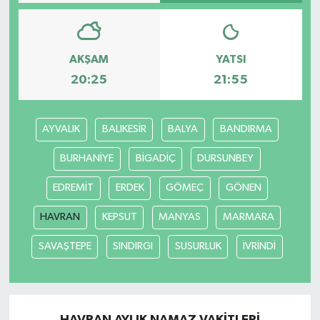
AKŞAM
YATSI
20:25
21:55
AYVALIK
BALIKESİR
BALYA
BANDIRMA
BURHANİYE
BİGADİÇ
DURSUNBEY
EDREMİT
ERDEK
GÖMEÇ
GÖNEN
HAVRAN
KEPSUT
MANYAS
MARMARA
SAVAŞTEPE
SINDIRGI
SUSURLUK
İVRİNDİ