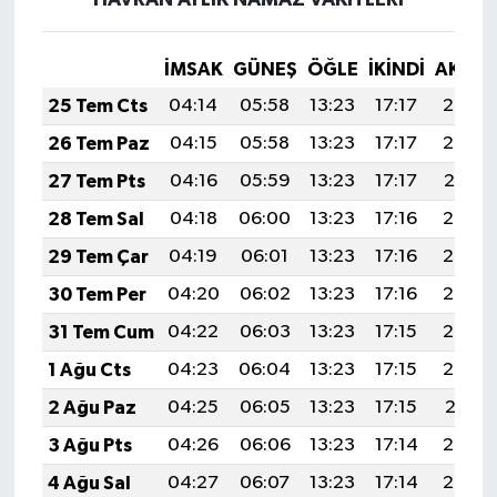
HAVRAN AYLIK NAMAZ VAKITLERI
İMSAK
GÜNEŞ
ÖĞLE
İKINDI
AKŞA
25 Tem Cts
04:14
05:58
13:23
17:17
20:39
26 Tem Paz
04:15
05:58
13:23
17:17
20:38
27 Tem Pts
04:16
05:59
13:23
17:17
20:37
28 Tem Sal
04:18
06:00
13:23
17:16
20:36
29 Tem Çar
04:19
06:01
13:23
17:16
20:35
30 Tem Per
04:20
06:02
13:23
17:16
20:34
31 Tem Cum
04:22
06:03
13:23
17:15
20:33
1 Ağu Cts
04:23
06:04
13:23
17:15
20:32
2 Ağu Paz
04:25
06:05
13:23
17:15
20:31
3 Ağu Pts
04:26
06:06
13:23
17:14
20:30
4 Ağu Sal
04:27
06:07
13:23
17:14
20:29