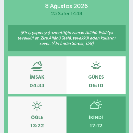
8 Ağustos 2026
İletişim
25 Safer 1448
(Bir iş yapmaya) azmettiğin zaman Allâhü Teâlâ'ya
tevekkül et. Zira Allâhü Teâlâ, tevekkül eden kullarını
sever. (Âl-i İmrân Sûresi, 159)
İMSAK
GÜNEŞ
04:33
06:10
ÖĞLE
İKINDI
13:22
17:12