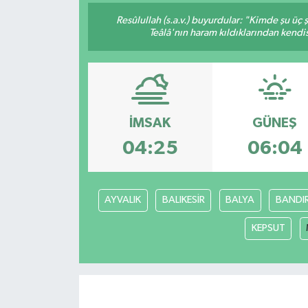
Resûlullah (s.a.v.) buyurdular: "Kimde şu üç
İletişim
Teâlâ'nın haram kıldıklarından kendis
İMSAK
GÜNEŞ
04:25
06:04
AYVALIK
BALIKESİR
BALYA
BANDI
KEPSUT