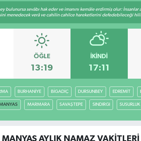
 şey bulunursa sevâbı hak eder ve imanını kemâle erdirmiş olur: İnsanlar 
ini menedecek verâ ve cahilin cahilce hareketlerini defedebileceği hili
ÖĞLE
İKINDI
13:19
17:11
RMA
BURHANİYE
BİGADİÇ
DURSUNBEY
EDREMİT
MANYAS
MARMARA
SAVAŞTEPE
SINDIRGI
SUSURLUK
MANYAS AYLIK NAMAZ VAKITLERI