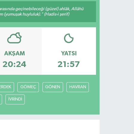
arasında geçinebileceği (güzel) ahlâk, Allâhü
m (yumuşak huyluluk)." (Hadis-i şerif)
AKŞAM
YATSI
20:24
21:57
ERDEK
GÖMEÇ
GÖNEN
HAVRAN
İVRİNDİ