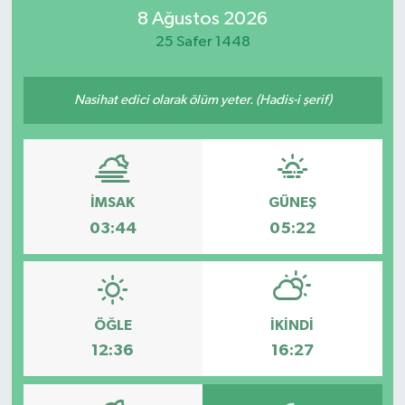
8 Ağustos 2026
İletişim
25 Safer 1448
Nasihat edici olarak ölüm yeter. (Hadis-i şerif)
İMSAK
GÜNEŞ
03:44
05:22
ÖĞLE
İKINDI
12:36
16:27