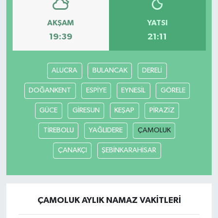
AKŞAM
YATSI
19:39
21:11
ALUCRA
BULANCAK
DERELİ
DOĞANKENT
ESPİYE
EYNESİL
GÖRELE
GÜCE
GİRESUN
KEŞAP
PİRAZİZ
TİREBOLU
YAĞLIDERE
ÇAMOLUK
ÇANAKÇI
ŞEBİNKARAHİSAR
ÇAMOLUK AYLIK NAMAZ VAKITLERI