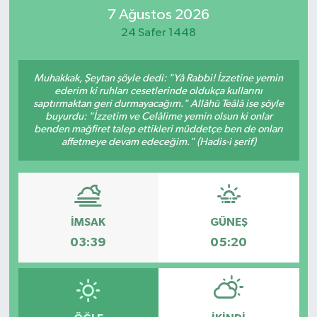
7 Ağustos 2026
İletişim
24 Safer 1448
Muhakkak, Şeytan şöyle dedi: "Yâ Rabbi! İzzetine yemin
ederim ki ruhları cesetlerinde oldukça kullarını
saptırmaktan geri durmayacağım." Allâhü Teâlâ ise şöyle
buyurdu: "İzzetim ve Celâlime yemin olsun ki onlar
benden mağfiret talep ettikleri müddetçe ben de onları
affetmeye devam edeceğim." (Hadis-i şerif)
İMSAK
GÜNEŞ
03:39
05:20