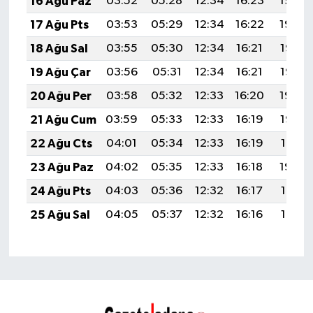
16 Ağu Paz
03:52
05:28
12:34
16:23
19:30
17 Ağu Pts
03:53
05:29
12:34
16:22
19:29
18 Ağu Sal
03:55
05:30
12:34
16:21
19:27
19 Ağu Çar
03:56
05:31
12:34
16:21
19:26
20 Ağu Per
03:58
05:32
12:33
16:20
19:24
21 Ağu Cum
03:59
05:33
12:33
16:19
19:23
22 Ağu Cts
04:01
05:34
12:33
16:19
19:21
23 Ağu Paz
04:02
05:35
12:33
16:18
19:20
24 Ağu Pts
04:03
05:36
12:32
16:17
19:18
25 Ağu Sal
04:05
05:37
12:32
16:16
19:17