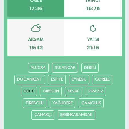
ÖĞLE
İKINDI
12:36
16:28
AKŞAM
YATSI
19:42
21:16
ALUCRA
BULANCAK
DERELİ
DOĞANKENT
ESPİYE
EYNESİL
GÖRELE
GÜCE
GİRESUN
KEŞAP
PİRAZİZ
TİREBOLU
YAĞLIDERE
ÇAMOLUK
ÇANAKÇI
ŞEBİNKARAHİSAR